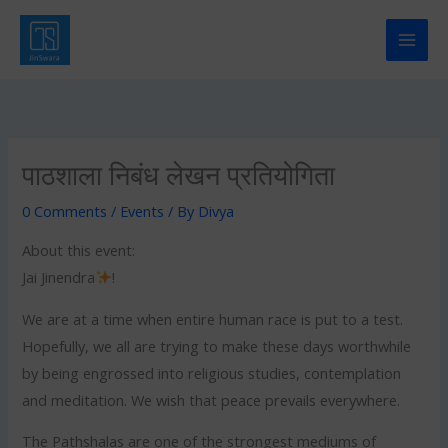
Skip
to
content
पाठशाला निबंध लेखन प्रतियोगिता
0 Comments
/
Events
/ By
Divya
About this event:
Jai Jinendra
!
We are at a time when entire human race is put to a test.
Hopefully, we all are trying to make these days worthwhile
by being engrossed into religious studies, contemplation
and meditation. We wish that peace prevails everywhere.
The Pathshalas are one of the strongest mediums of