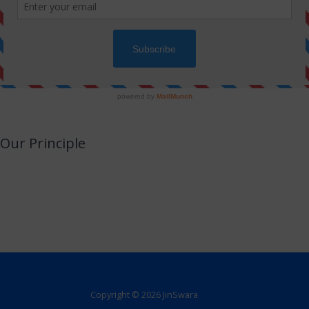
Our Principle
JinSwara is a small attempt to combine technology with Jainism or an
opportunity to utilize your smart devices for learning Jainism with almost no
efforts.
We promise to never make this a direct or indirect source of income.
Copyright © 2026 JinSwara