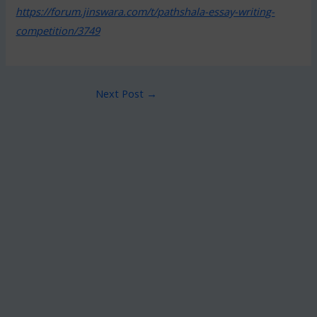
https://forum.jinswara.com/t/pathshala-essay-writing-
competition/3749
Next Post
→