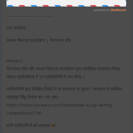
7. परिणाम ३० अप्रेल, २०२० तक घोषित किये जायेंगे
——————————–
एक उपक्रम…
स्वरूप स्थिरता फाउंडेशन | जिनस्वरा टीम
. . .
Winners:
जिनस्वरा टीम और स्वरूप स्थिरता फाउंडेशन द्वारा आयोजित पाठशाला निबंध
लेखन प्रतियोगिता में 55 प्रतियोगीयों ने भाग लिया |
प्रतियोगीयों द्वारा लिखित निबंधों में से पाठशाला के सुधार / संचालन से संबंधित
महत्वपूर्ण बिंदु निकल कर आए आए :
https://forum.jinswara.com/t/pathshala-essay-writing-
competition/3749
सभी प्रतिभागियों को धन्यवाद
!